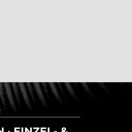
 · EINZEL- &