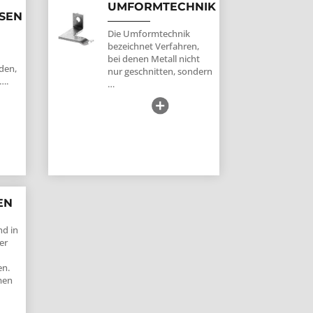
UMFORMTECHNIK
SEN
Die Umformtechnik
bezeichnet Verfahren,
bei denen Metall nicht
den,
nur geschnitten, sondern
 ….
…
EN
nd in
er
en.
men