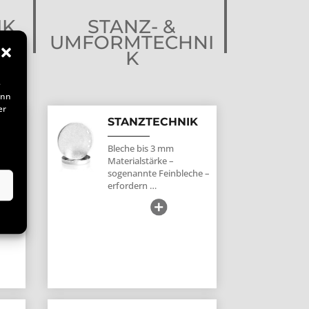
IK
STANZ- &
UMFORMTECHNI
K
e
enn
er
STANZTECHNIK
DEN
Bleche bis 3 mm
Materialstärke –
sogenannte
Feinbleche
–
ezu
erfordern …