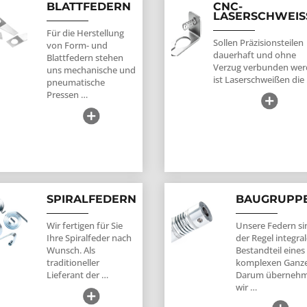
BLATTFEDERN
CNC-
LASERSCHWEIS
Für die Herstellung
Sollen Präzisionsteilen
von Form- und
dauerhaft und ohne
Blattfedern stehen
Verzug verbunden wer
uns mechanische und
ist Laserschweißen die
pneumatische
Pressen …
SPIRALFEDERN
BAUGRUPP
Wir fertigen für Sie
Unsere Federn si
Ihre Spiralfeder nach
der Regel integral
Wunsch. Als
Bestandteil eines
traditioneller
komplexen Ganz
Lieferant der …
Darum überneh
wir …