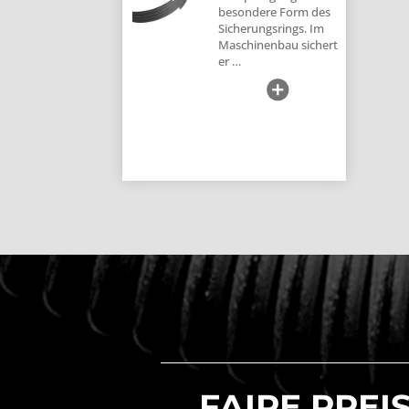
besondere Form des
Sicherungsrings. Im
Maschinenbau sichert
er …
FAIRE PREIS