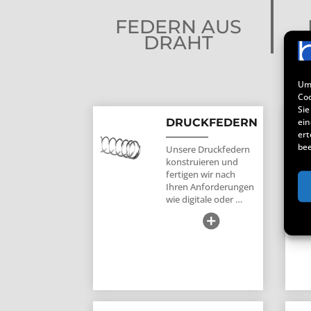
FEDERN AUS
DRAHT
Um 
Coo
Sie
DRUCKFEDERN
ein
ert
bee
Unsere Druckfedern
konstruieren und
fertigen wir nach
Ihren Anforderungen
wie digitale oder …