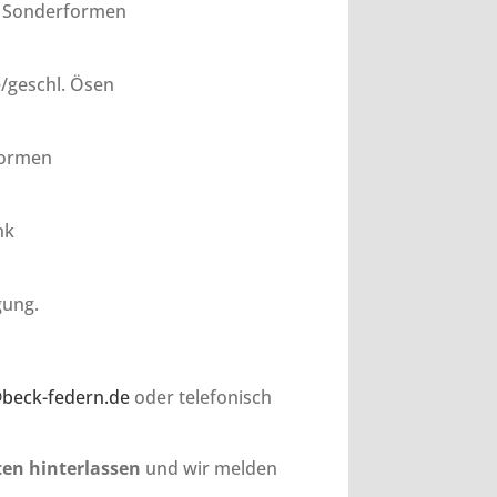
n, Sonderformen
e/geschl. Ösen
rformen
nk
gung.
beck-federn.de
oder telefonisch
ten hinterlassen
und wir melden