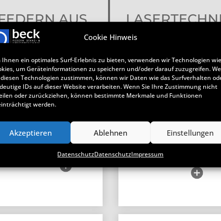
FEDERN AUS
LASERTECHN
BAND
Cookie Hinweis
Ihnen ein optimales Surf-Erlebnis zu bieten, verwenden wir Technologien wi
kies, um Geräteinformationen zu speichern und/oder darauf zuzugreifen. W
 diesen Technologien zustimmen, können wir Daten wie das Surfverhalten od
FLACHFEDERN
CNC -
deutige IDs auf dieser Website verarbeiten. Wenn Sie Ihre Zustimmung nicht
LASERSCHNEI
eilen oder zurückziehen, können bestimmte Merkmale und Funktionen
inträchtigt werden.
Die von uns
Die Lasertechnik
produzierten
ermöglicht die
Flachfedern werden
Herstellung von nah
Akzeptieren
Ablehnen
Einstellungen
ganz nach Ihren
allen beliebigen
Anforderungen nach
Konturen – und das
Maß …
Datenschutz
Datenschutz
Impressum
schnell …