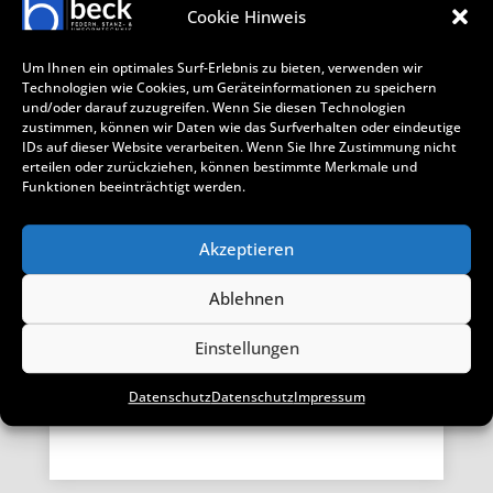
Cookie Hinweis
Der Begriff Formfedern ist eine
Sammelbezeichnung für alle Biegefedern
Um Ihnen ein optimales Surf-Erlebnis zu bieten, verwenden wir
aus Federband oder …
Technologien wie Cookies, um Geräteinformationen zu speichern
und/oder darauf zuzugreifen. Wenn Sie diesen Technologien
zustimmen, können wir Daten wie das Surfverhalten oder eindeutige
IDs auf dieser Website verarbeiten. Wenn Sie Ihre Zustimmung nicht
erteilen oder zurückziehen, können bestimmte Merkmale und
Funktionen beeinträchtigt werden.
Akzeptieren
SPRENGRING
Ablehnen
Ein Sprengring ist eine besondere Form
des Sicherungsrings. Im Maschinenbau
sichert er …
Einstellungen
Datenschutz
Datenschutz
Impressum