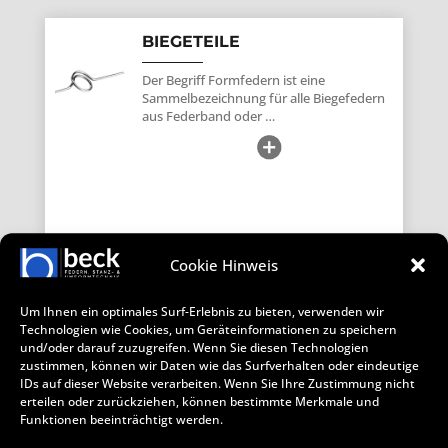
BIEGETEILE
Der Begriff Formfedern ist eine
Sammelbezeichnung für alle Biegefedern
aus Federband oder …
Cookie Hinweis
SPRENGRING
Um Ihnen ein optimales Surf-Erlebnis zu bieten, verwenden wir
Ein Sprengring ist eine besondere Form
Technologien wie Cookies, um Geräteinformationen zu speichern
des Sicherungsrings. Im Maschinenbau
und/oder darauf zuzugreifen. Wenn Sie diesen Technologien
sichert er …
zustimmen, können wir Daten wie das Surfverhalten oder eindeutige
IDs auf dieser Website verarbeiten. Wenn Sie Ihre Zustimmung nicht
erteilen oder zurückziehen, können bestimmte Merkmale und
Funktionen beeinträchtigt werden.