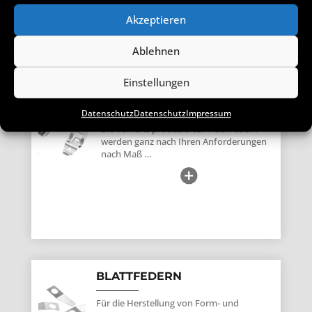
Akzeptieren
Ablehnen
FEDERN AUS BAND
Einstellungen
FLACHFEDERN
Datenschutz
Datenschutz
Impressum
Die von uns produzierten Flachfedern
werden ganz nach Ihren Anforderungen
nach Maß …
BLATTFEDERN
Für die Herstellung von Form- und