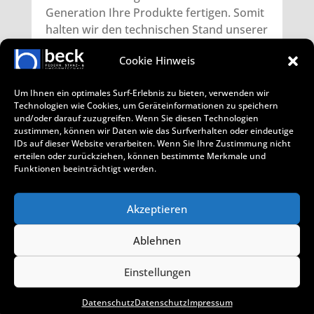
Generation Ihre Produkte fertigen. Somit
halten wir den technischen Stand unserer
Maschinen langfristig auf hohem Niveau,
Cookie Hinweis
damit wir Ihnen die Qualitätsstandards
zusichern können, die Sie von uns bereits
Um Ihnen ein optimales Surf-Erlebnis zu bieten, verwenden wir
kennen.
Technologien wie Cookies, um Geräteinformationen zu speichern
und/oder darauf zuzugreifen. Wenn Sie diesen Technologien
zustimmen, können wir Daten wie das Surfverhalten oder eindeutige
IDs auf dieser Website verarbeiten. Wenn Sie Ihre Zustimmung nicht
Bei Interesse erreichen Sie uns per Mail
erteilen oder zurückziehen, können bestimmte Merkmale und
Funktionen beeinträchtigt werden.
wagner@beck-federn.de
oder telefonisch
unter
07129 / 930088.
Alternativ können
Sie uns gerne Ihre Kontaktdaten
Akzeptieren
hinterlassen und wir melden uns bei
Ihnen:
Ablehnen
Einstellungen
Datenschutz
Datenschutz
Impressum