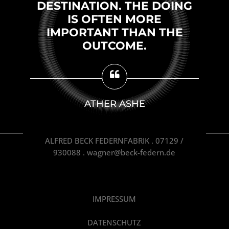
DESTINATION. THE DOING
IS OFTEN MORE
IMPORTANT THAN THE
OUTCOME.
ATHER ASHE
ALFRED BECK FEDERNFABRIK . 07129 /
930088 . wagner@beck-federn.de
IMPRESSUM
DATENSCHUTZ