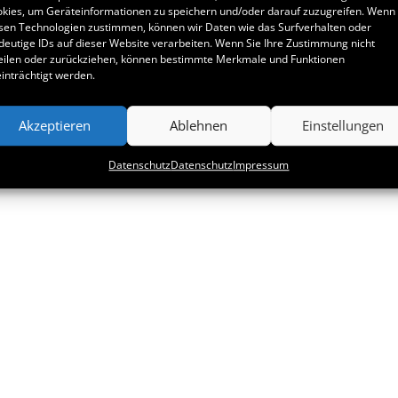
kies, um Geräteinformationen zu speichern und/oder darauf zuzugreifen. Wenn 
sen Technologien zustimmen, können wir Daten wie das Surfverhalten oder
deutige IDs auf dieser Website verarbeiten. Wenn Sie Ihre Zustimmung nicht
eilen oder zurückziehen, können bestimmte Merkmale und Funktionen
inträchtigt werden.
Akzeptieren
Ablehnen
Einstellungen
Datenschutz
Datenschutz
Impressum