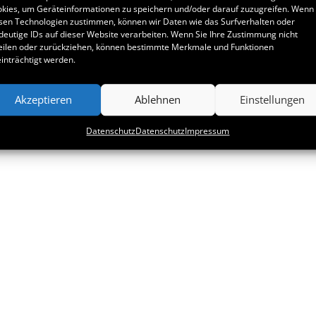
kies, um Geräteinformationen zu speichern und/oder darauf zuzugreifen. Wenn 
sen Technologien zustimmen, können wir Daten wie das Surfverhalten oder
deutige IDs auf dieser Website verarbeiten. Wenn Sie Ihre Zustimmung nicht
eilen oder zurückziehen, können bestimmte Merkmale und Funktionen
inträchtigt werden.
Akzeptieren
Ablehnen
Einstellungen
Datenschutz
Datenschutz
Impressum