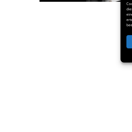
Coo
die
ein
ert
bee