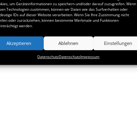
kies, um Geräteinformationen zu speichern und/oder darauf zuzugreifen. Wenn 
sen Technologien zustimmen, können wir Daten wie das Surfverhalten oder
deutige IDs auf dieser Website verarbeiten. Wenn Sie Ihre Zustimmung nicht
eilen oder zurückziehen, können bestimmte Merkmale und Funktionen
inträchtigt werden.
Akzeptieren
Ablehnen
Einstellungen
Datenschutz
Datenschutz
Impressum